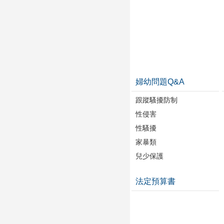
婦幼問題Q&A
跟蹤騷擾防制
性侵害
性騷擾
家暴類
兒少保護
法定預算書