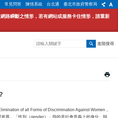
彙
常見問答
陳情系統
台北通
臺北市政府警察局
能有網路瞬斷之情形，若有網站或服務卡住情形，請重新
進階搜尋
？
f all Forms of Discrimination Against Women，
差異，「性別（gender）」指的是社會意義上的身分、歸