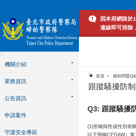
:::
跳到主要內容區塊
因本府網路於1
連線即可排除
:::
機關介紹
:::
首頁
婦幼問題Q&
業務資訊
跟蹤騷擾防制
公告資訊
Q3: 跟蹤騷
申請案件
(1)所稱與性或性別有關，依「消
守護安全專區
以下簡稱CEDAW）