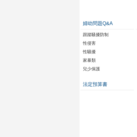
婦幼問題Q&A
跟蹤騷擾防制
性侵害
性騷擾
家暴類
兒少保護
法定預算書