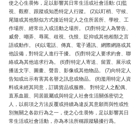
使之心生畏怖，足以影響其日常生活或社會活動: (1)監
視、觀察、跟蹤或知悉特定人行蹤。 (2)以盯梢、守候、
尾隨或其他類似方式接近特定人之住所居所、學校、工
作場所、經常出入或活動之場所。 (3)對特定人為警告、
威脅、嘲弄、辱罵、歧視、仇恨、貶抑或其他相類之言
語或動作。 (4)以電話、傳真、電子通訊、網際網路或其
他設備，對特定人進行干擾。 (5)對特定人要求約會、聯
絡或為其他追求行為。 (6)對特定人寄送、留置、展示或
播送文字、圖畫、聲音、影像或其他物品。 (7)向特定人
告知或出示有害其名譽之訊息或物品。 (8)濫用特定人資
料或未經其同意，訂購貨品或服務。 對特定人之配偶、
直系血親、同居親屬或與特定人社會生活關係密切之
人，以前項之方法反覆或持續為違反其意願而與性或性
別無關之各款行為之一，使之心生畏怖，足以影響其日
常生活或社會活動，亦為本法所稱跟蹤騷擾行爲。